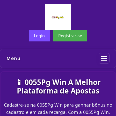
Login
Registrar-se
Menu
📱 0055Pg Win A Melhor
Plataforma de Apostas
Cadastre-se na 0055Pg Win para ganhar bônus no
cadastro e em cada recarga. Com a 0055Pg Win,