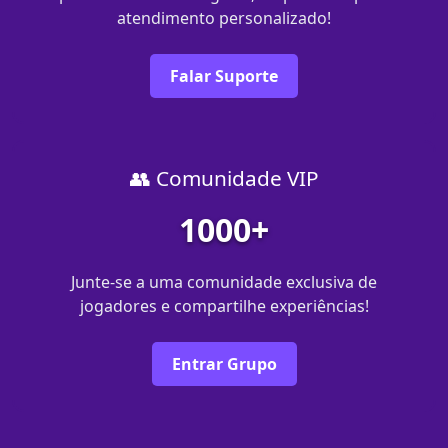
atendimento personalizado!
Falar Suporte
👥 Comunidade VIP
1000+
Junte-se a uma comunidade exclusiva de
jogadores e compartilhe experiências!
Entrar Grupo