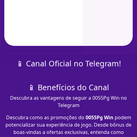
📱 Canal Oficial no Telegram!
📱 Benefícios do Canal
Descubra as vantagens de seguir a 0055Pg Win no
Telegram
Descubra como as promoções do
0055Pg Win
podem
potencializar sua experiência de jogo. Desde bônus de
boas-vindas a ofertas exclusivas, entenda como