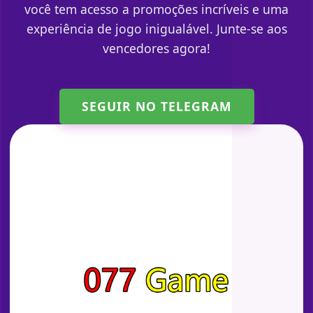
você tem acesso a promoções incríveis e uma
experiência de jogo inigualável. Junte-se aos
vencedores agora!
SEGUIR NO TELEGRAM