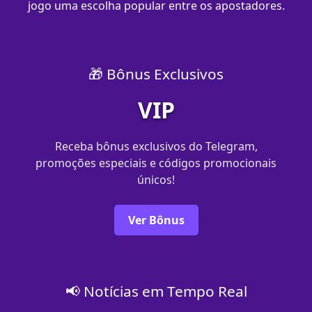
jogo uma escolha popular entre os apostadores.
🎁 Bônus Exclusivos
VIP
Receba bônus exclusivos do Telegram,
promoções especiais e códigos promocionais
únicos!
Ver Bônus
📢 Notícias em Tempo Real