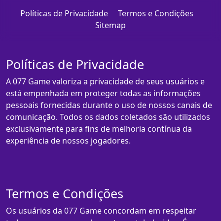
Políticas de Privacidade
Termos e Condições
Sitemap
Políticas de Privacidade
A 077 Game valoriza a privacidade de seus usuários e
está empenhada em proteger todas as informações
pessoais fornecidas durante o uso de nossos canais de
comunicação. Todos os dados coletados são utilizados
exclusivamente para fins de melhoria contínua da
experiência de nossos jogadores.
Termos e Condições
Os usuários da 077 Game concordam em respeitar