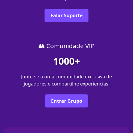
Falar Suporte
👥 Comunidade VIP
1000+
Junte-se a uma comunidade exclusiva de
jogadores e compartilhe experiências!
Entrar Grupo