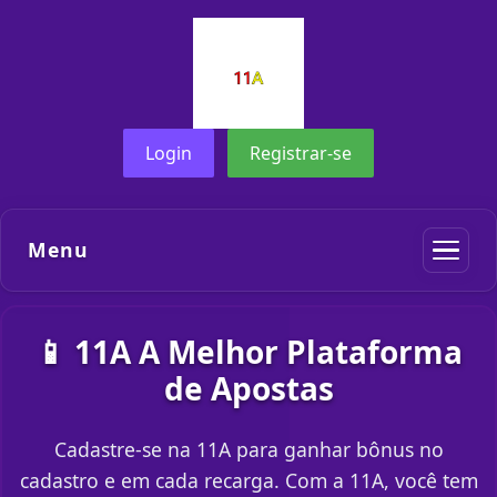
Login
Registrar-se
Menu
📱 11A A Melhor Plataforma
de Apostas
Cadastre-se na 11A para ganhar bônus no
cadastro e em cada recarga. Com a 11A, você tem