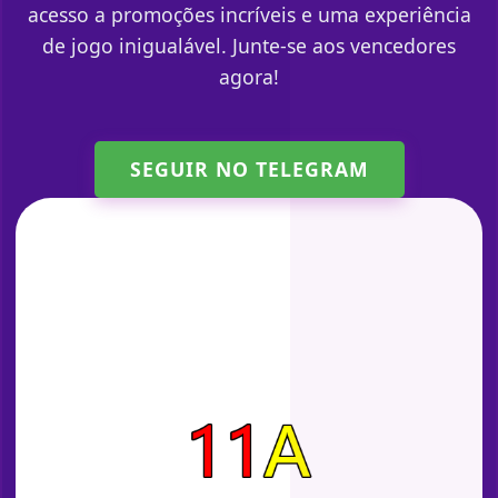
acesso a promoções incríveis e uma experiência
de jogo inigualável. Junte-se aos vencedores
agora!
SEGUIR NO TELEGRAM