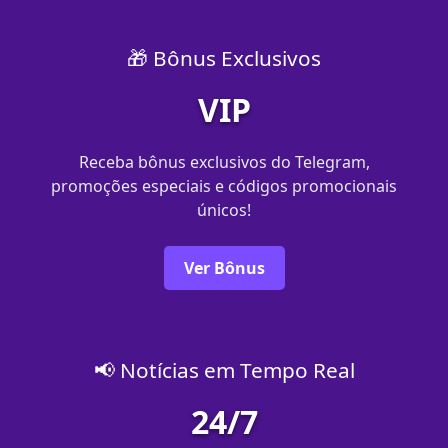
🎁 Bônus Exclusivos
VIP
Receba bônus exclusivos do Telegram,
promoções especiais e códigos promocionais
únicos!
Ver Bônus
📢 Notícias em Tempo Real
24/7