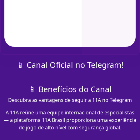
📱 Canal Oficial no Telegram!
📱 Benefícios do Canal
Descubra as vantagens de seguir a 11A no Telegram
A 11A reúne uma equipe internacional de especialistas
— a plataforma 11A Brasil proporciona uma experiência
de jogo de alto nível com segurança global.