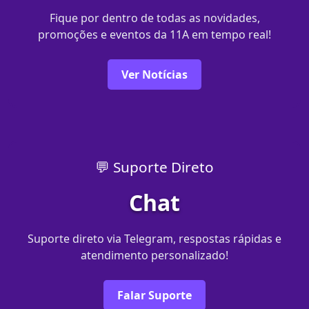
Fique por dentro de todas as novidades,
promoções e eventos da 11A em tempo real!
Ver Notícias
💬 Suporte Direto
Chat
Suporte direto via Telegram, respostas rápidas e
atendimento personalizado!
Falar Suporte