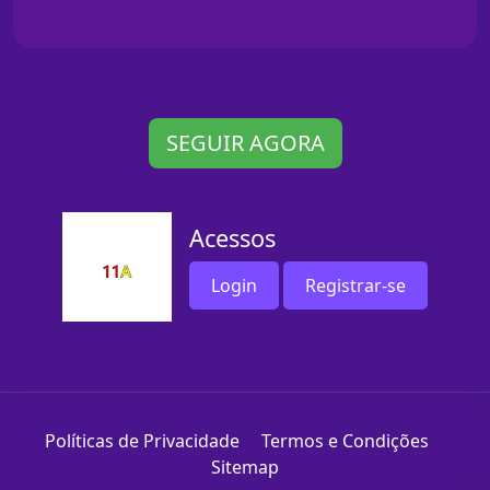
SEGUIR AGORA
Acessos
Login
Registrar-se
Políticas de Privacidade
Termos e Condições
Sitemap