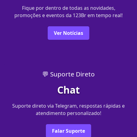
Fique por dentro de todas as novidades,
promoções e eventos da 123Br em tempo real!
Ver Notícias
💬 Suporte Direto
Chat
Suporte direto via Telegram, respostas rápidas e
atendimento personalizado!
Falar Suporte