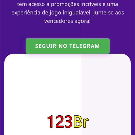
tem acesso a promoções incríveis e uma
experiência de jogo inigualável. Junte-se aos
vencedores agora!
SEGUIR NO TELEGRAM