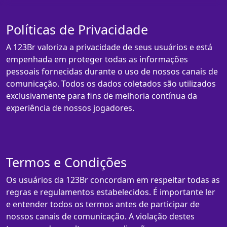
Políticas de Privacidade
A 123Br valoriza a privacidade de seus usuários e está
empenhada em proteger todas as informações
pessoais fornecidas durante o uso de nossos canais de
comunicação. Todos os dados coletados são utilizados
exclusivamente para fins de melhoria contínua da
experiência de nossos jogadores.
Termos e Condições
Os usuários da 123Br concordam em respeitar todas as
regras e regulamentos estabelecidos. É importante ler
e entender todos os termos antes de participar de
nossos canais de comunicação. A violação destes