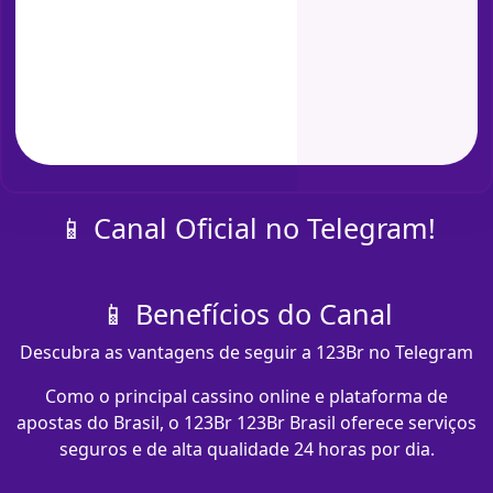
📱 Canal Oficial no Telegram!
📱 Benefícios do Canal
Descubra as vantagens de seguir a 123Br no Telegram
Como o principal cassino online e plataforma de
apostas do Brasil, o 123Br 123Br Brasil oferece serviços
seguros e de alta qualidade 24 horas por dia.