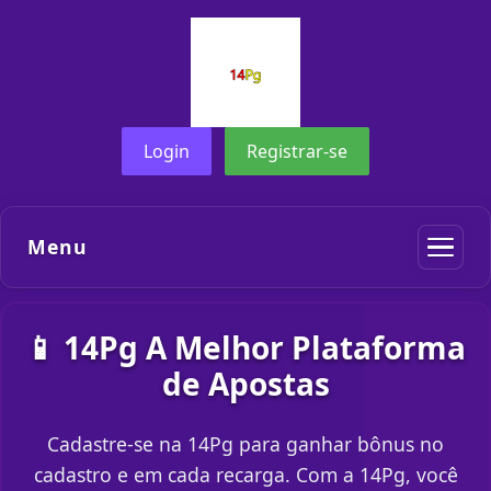
Login
Registrar-se
Menu
📱 14Pg A Melhor Plataforma
de Apostas
Cadastre-se na 14Pg para ganhar bônus no
cadastro e em cada recarga. Com a 14Pg, você