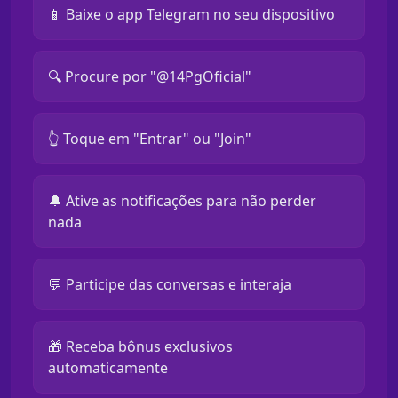
📱 Baixe o app Telegram no seu dispositivo
🔍 Procure por "@14PgOficial"
👆 Toque em "Entrar" ou "Join"
🔔 Ative as notificações para não perder
nada
💬 Participe das conversas e interaja
🎁 Receba bônus exclusivos
automaticamente