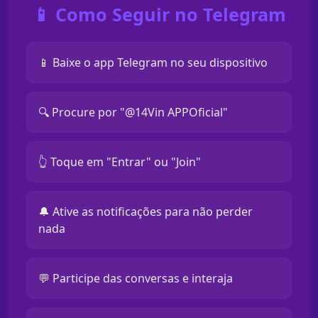
📱 Como Seguir no Telegram
📱 Baixe o app Telegram no seu dispositivo
🔍 Procure por "@14Vin APPOficial"
👆 Toque em "Entrar" ou "Join"
🔔 Ative as notificações para não perder
nada
💬 Participe das conversas e interaja