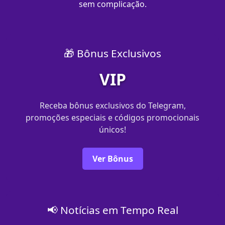
sem complicação.
🎁 Bônus Exclusivos
VIP
Receba bônus exclusivos do Telegram,
promoções especiais e códigos promocionais
únicos!
Ver Bônus
📢 Notícias em Tempo Real