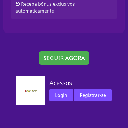
🎁 Receba bônus exclusivos
automaticamente
SEGUIR AGORA
Acessos
Login
Registrar-se