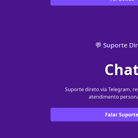
💬 Suporte Di
Cha
Suporte direto via Telegram, r
atendimento persona
Falar Suport