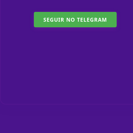
SEGUIR NO TELEGRAM