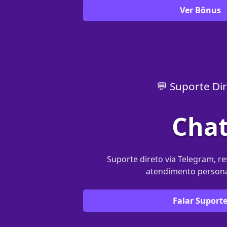
Ver Bônus
💬 Suporte Di
Cha
Suporte direto via Telegram, r
atendimento persona
Falar Suport