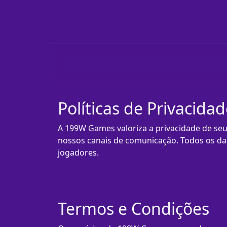
Políticas de Privacida
A 199W Games valoriza a privacidade de se
nossos canais de comunicação. Todos os dad
jogadores.
Termos e Condições