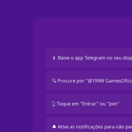
📱 Baixe o app Telegram no seu disp
🔍 Procure por "@199W GamesOfici
👆 Toque em "Entrar" ou "Join"
🔔 Ative as notificações para não p