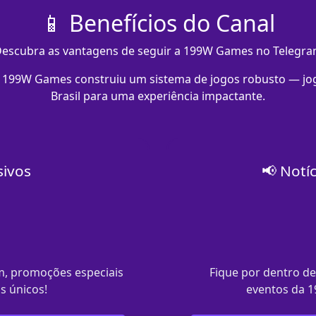
📱 Benefícios do Canal
escubra as vantagens de seguir a 199W Games no Telegr
 a 199W Games construiu um sistema de jogos robusto — j
Brasil para uma experiência impactante.
sivos
📢 Notí
m, promoções especiais
Fique por dentro d
s únicos!
eventos da 