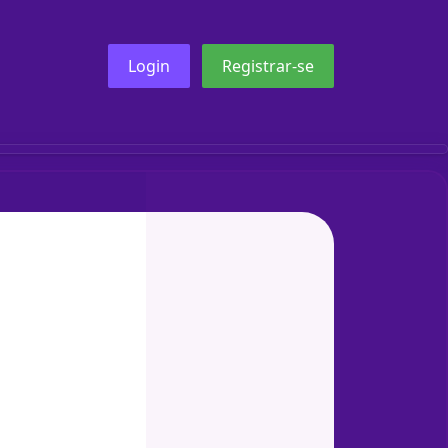
Login
Registrar-se