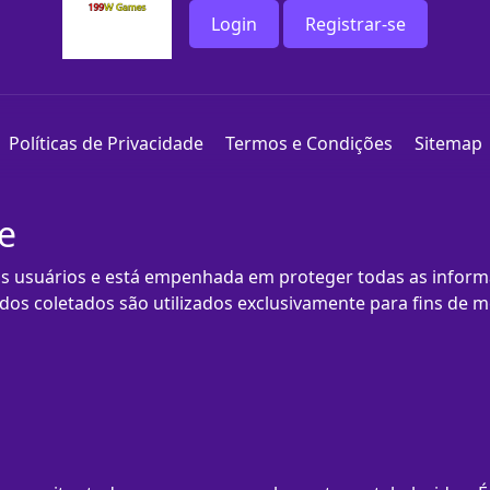
Login
Registrar-se
Políticas de Privacidade
Termos e Condições
Sitemap
de
us usuários e está empenhada em proteger todas as inform
os coletados são utilizados exclusivamente para fins de m