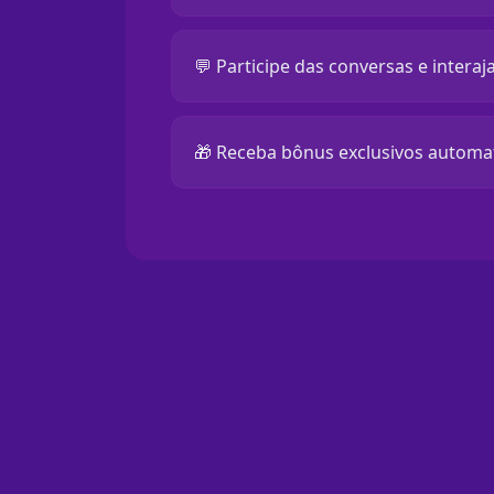
💬 Participe das conversas e interaj
🎁 Receba bônus exclusivos autom