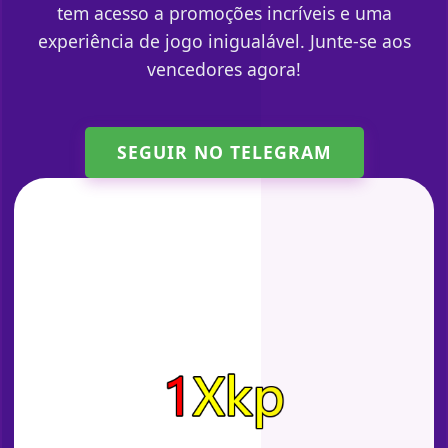
tem acesso a promoções incríveis e uma
experiência de jogo inigualável. Junte-se aos
vencedores agora!
SEGUIR NO TELEGRAM