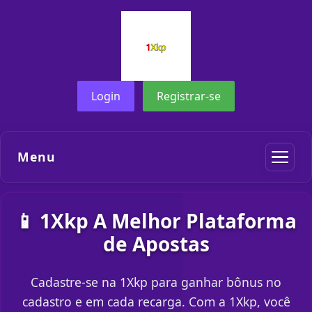
Login
Registrar-se
Menu
📱 1Xkp A Melhor Plataforma
de Apostas
Cadastre-se na 1Xkp para ganhar bônus no
cadastro e em cada recarga. Com a 1Xkp, você