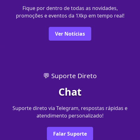
Fique por dentro de todas as novidades,
promoções e eventos da 1Xkp em tempo real!
Ver Notícias
💬 Suporte Direto
Chat
Suporte direto via Telegram, respostas rápidas e
atendimento personalizado!
Falar Suporte