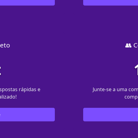
reto
👥 
t
espostas rápidas e
Junte-se a uma com
lizado!
compa
e