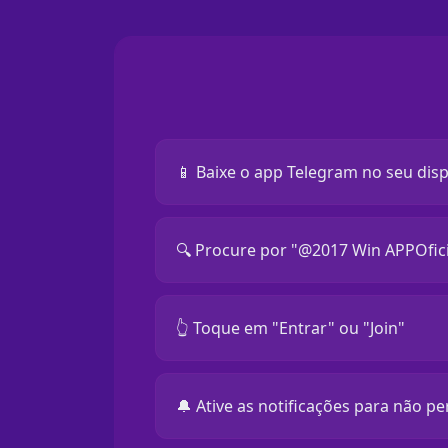
📱 Baixe o app Telegram no seu disp
🔍 Procure por "@2017 Win APPOfici
👆 Toque em "Entrar" ou "Join"
🔔 Ative as notificações para não p