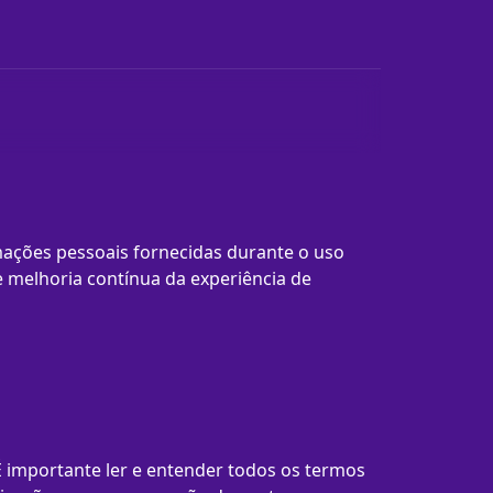
mações pessoais fornecidas durante o uso
e melhoria contínua da experiência de
 importante ler e entender todos os termos