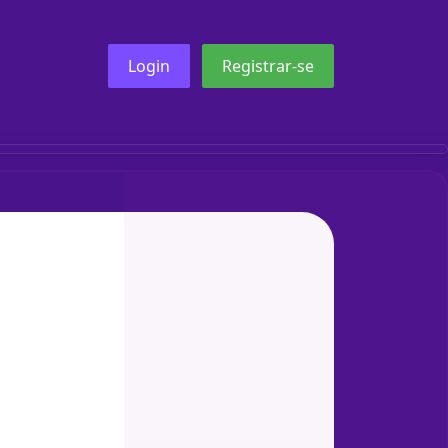
Login
Registrar-se