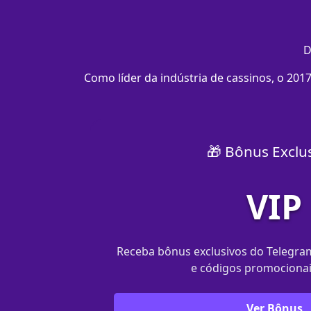
D
Como líder da indústria de cassinos, o 201
🎁 Bônus Exclu
VIP
Receba bônus exclusivos do Telegra
e códigos promocionai
Ver Bônus