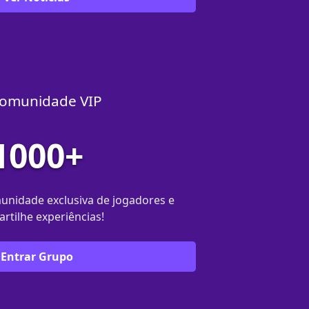
Comunidade VIP
1000+
unidade exclusiva de jogadores e
rtilhe experiências!
Entrar Grupo