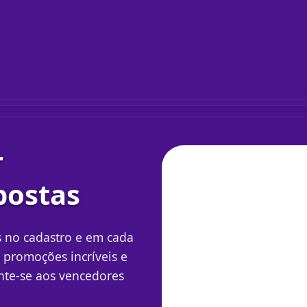
r
postas
 no cadastro e em cada
 promoções incríveis e
unte-se aos vencedores