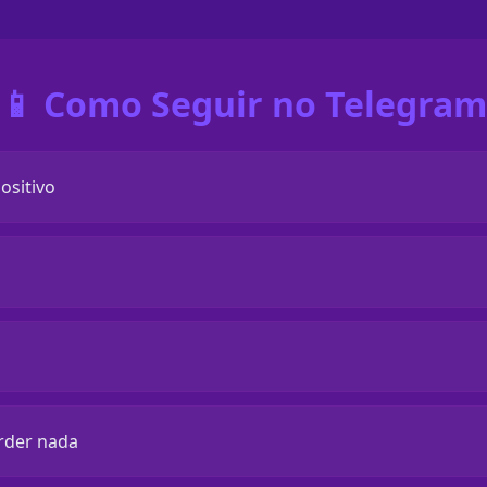
📱 Como Seguir no Telegram
ositivo
erder nada