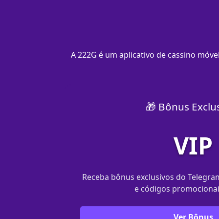
A 222G é um aplicativo de cassino móvel
🎁 Bônus Exclu
VIP
Receba bônus exclusivos do Telegra
e códigos promocionai
Ver Bônus