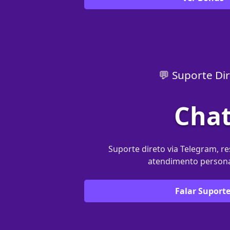
💬 Suporte Di
Cha
Suporte direto via Telegram, r
atendimento persona
Falar Suport