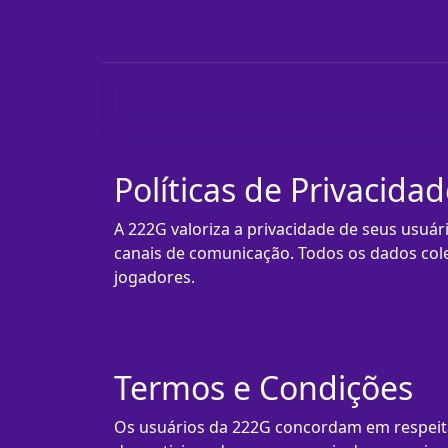
Políticas de Privacida
A 222G valoriza a privacidade de seus usuá
canais de comunicação. Todos os dados cole
jogadores.
Termos e Condições
Os usuários da 222G concordam em respeitar