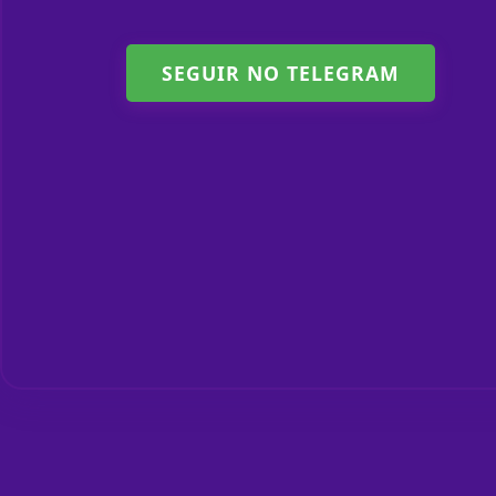
SEGUIR NO TELEGRAM