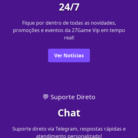
24/7
Fique por dentro de todas as novidades,
promoções e eventos da 27Game Vip em tempo
real!
Ver Notícias
💬 Suporte Direto
Chat
Suporte direto via Telegram, respostas rápidas e
atendimento personalizado!