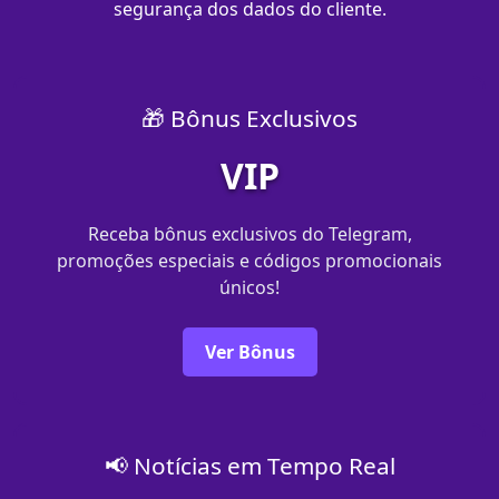
segurança dos dados do cliente.
🎁 Bônus Exclusivos
VIP
Receba bônus exclusivos do Telegram,
promoções especiais e códigos promocionais
únicos!
Ver Bônus
📢 Notícias em Tempo Real