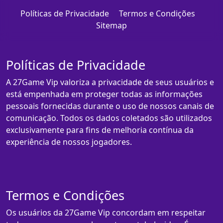
Políticas de Privacidade
Termos e Condições
Sitemap
Políticas de Privacidade
A 27Game Vip valoriza a privacidade de seus usuários e
está empenhada em proteger todas as informações
pessoais fornecidas durante o uso de nossos canais de
comunicação. Todos os dados coletados são utilizados
exclusivamente para fins de melhoria contínua da
experiência de nossos jogadores.
Termos e Condições
Os usuários da 27Game Vip concordam em respeitar