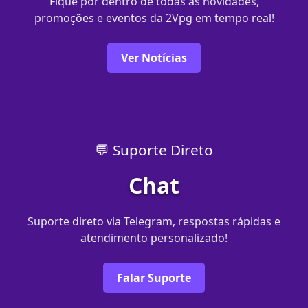
Fique por dentro de todas as novidades,
promoções e eventos da 2Vpg em tempo real!
Ver Notícias
💬 Suporte Direto
Chat
Suporte direto via Telegram, respostas rápidas e
atendimento personalizado!
Falar Suporte