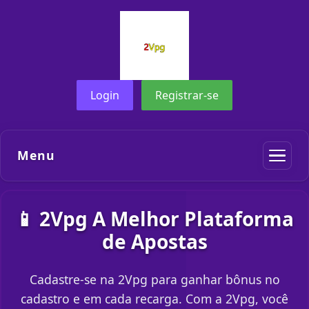
Login
Registrar-se
Menu
📱 2Vpg A Melhor Plataforma
de Apostas
Cadastre-se na 2Vpg para ganhar bônus no
cadastro e em cada recarga. Com a 2Vpg, você