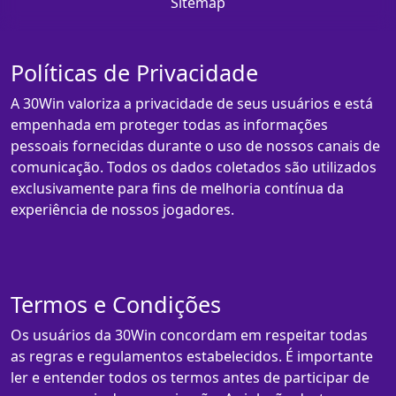
Sitemap
Políticas de Privacidade
A 30Win valoriza a privacidade de seus usuários e está
empenhada em proteger todas as informações
pessoais fornecidas durante o uso de nossos canais de
comunicação. Todos os dados coletados são utilizados
exclusivamente para fins de melhoria contínua da
experiência de nossos jogadores.
Termos e Condições
Os usuários da 30Win concordam em respeitar todas
as regras e regulamentos estabelecidos. É importante
ler e entender todos os termos antes de participar de