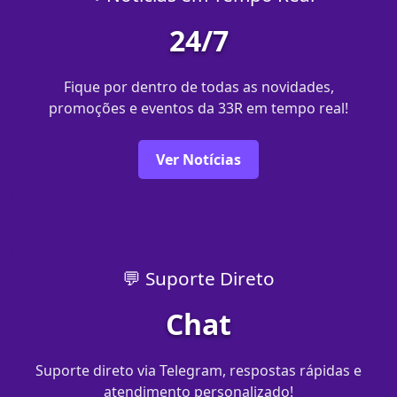
24/7
Fique por dentro de todas as novidades,
promoções e eventos da 33R em tempo real!
Ver Notícias
💬 Suporte Direto
Chat
Suporte direto via Telegram, respostas rápidas e
atendimento personalizado!