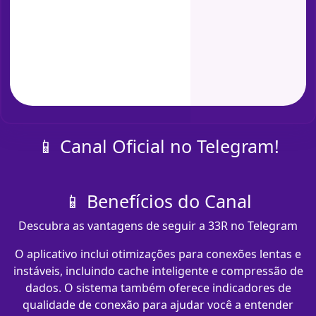
📱 Canal Oficial no Telegram!
📱 Benefícios do Canal
Descubra as vantagens de seguir a 33R no Telegram
O aplicativo inclui otimizações para conexões lentas e
instáveis, incluindo cache inteligente e compressão de
dados. O sistema também oferece indicadores de
qualidade de conexão para ajudar você a entender