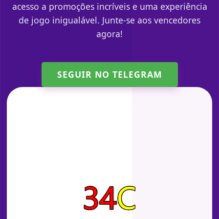
acesso a promoções incríveis e uma experiência
de jogo inigualável. Junte-se aos vencedores
agora!
SEGUIR NO TELEGRAM