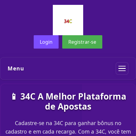
Login
Registrar-se
Menu
📱 34C A Melhor Plataforma
de Apostas
Cadastre-se na 34C para ganhar bônus no
cadastro e em cada recarga. Com a 34C, você tem