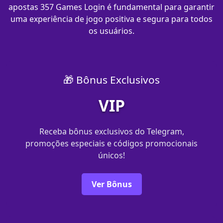
apostas 357 Games Login é fundamental para garantir
uma experiência de jogo positiva e segura para todos
os usuários.
🎁 Bônus Exclusivos
VIP
Receba bônus exclusivos do Telegram,
promoções especiais e códigos promocionais
únicos!
Ver Bônus