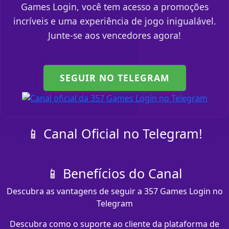
Games Login, você tem acesso a promoções
incríveis e uma experiência de jogo inigualável.
Junte-se aos vencedores agora!
SEGUIR NO TELEGRAM
📱 Canal Oficial no Telegram!
📱 Benefícios do Canal
Descubra as vantagens de seguir a 357 Games Login no
Telegram
Descubra como o suporte ao cliente da plataforma de