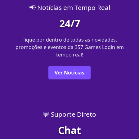
📢 Notícias em Tempo Real
24/7
Fique por dentro de todas as novidades,
promoções e eventos da 357 Games Login em
tempo real!
Ver Notícias
💬 Suporte Direto
Chat