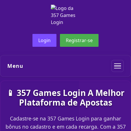
Login
Registrar-se
Menu
📱 357 Games Login A Melhor
Plataforma de Apostas
Cadastre-se na 357 Games Login para ganhar
bônus no cadastro e em cada recarga. Com a 357