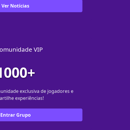
Ver Notícias
Comunidade VIP
1000+
unidade exclusiva de jogadores e
rtilhe experiências!
Entrar Grupo