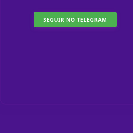
SEGUIR NO TELEGRAM