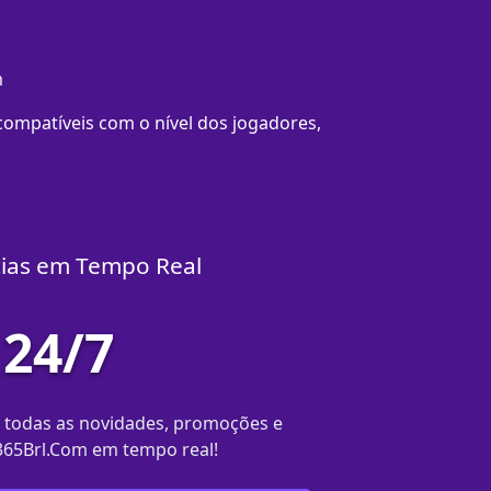
m
compatíveis com o nível dos jogadores,
cias em Tempo Real
24/7
e todas as novidades, promoções e
365Brl.Com em tempo real!