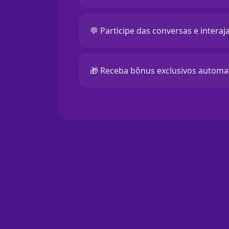
💬 Participe das conversas e interaj
🎁 Receba bônus exclusivos autom