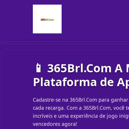
📱 365Brl.Com A
Plataforma de A
Cadastre-se na 365Brl.Com para ganhar
cada recarga. Com a 365Brl.Com, você 
incríveis e uma experiência de jogo inig
vencedores agora!