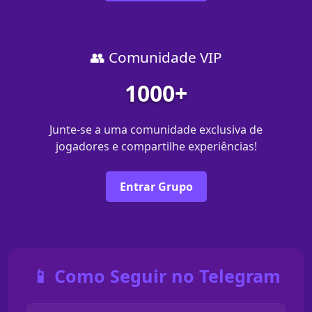
👥 Comunidade VIP
1000+
Junte-se a uma comunidade exclusiva de
jogadores e compartilhe experiências!
Entrar Grupo
📱 Como Seguir no Telegram