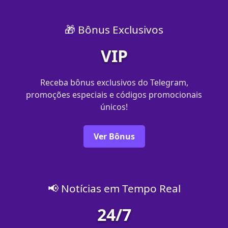
🎁 Bônus Exclusivos
VIP
Receba bônus exclusivos do Telegram,
promoções especiais e códigos promocionais
únicos!
Ver Bônus
📢 Notícias em Tempo Real
24/7