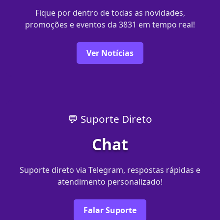
Fique por dentro de todas as novidades,
promoções e eventos da 3831 em tempo real!
Ver Notícias
💬 Suporte Direto
Chat
Suporte direto via Telegram, respostas rápidas e
atendimento personalizado!
Falar Suporte