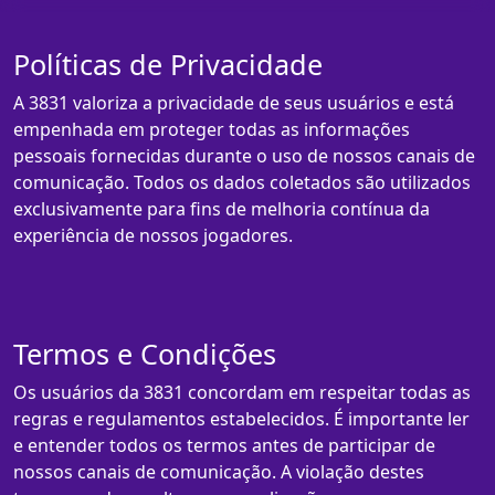
Políticas de Privacidade
A 3831 valoriza a privacidade de seus usuários e está
empenhada em proteger todas as informações
pessoais fornecidas durante o uso de nossos canais de
comunicação. Todos os dados coletados são utilizados
exclusivamente para fins de melhoria contínua da
experiência de nossos jogadores.
Termos e Condições
Os usuários da 3831 concordam em respeitar todas as
regras e regulamentos estabelecidos. É importante ler
e entender todos os termos antes de participar de
nossos canais de comunicação. A violação destes