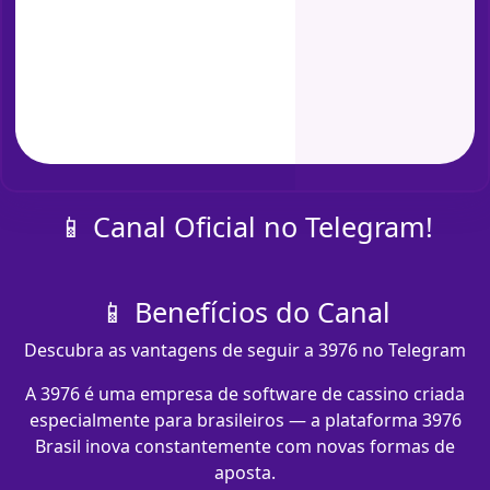
📱 Canal Oficial no Telegram!
📱 Benefícios do Canal
Descubra as vantagens de seguir a 3976 no Telegram
A 3976 é uma empresa de software de cassino criada
especialmente para brasileiros — a plataforma 3976
Brasil inova constantemente com novas formas de
aposta.