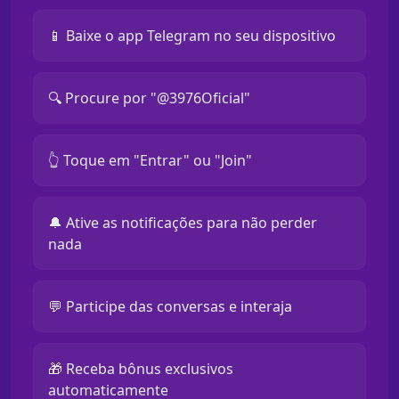
📱 Baixe o app Telegram no seu dispositivo
🔍 Procure por "@3976Oficial"
👆 Toque em "Entrar" ou "Join"
🔔 Ative as notificações para não perder
nada
💬 Participe das conversas e interaja
🎁 Receba bônus exclusivos
automaticamente