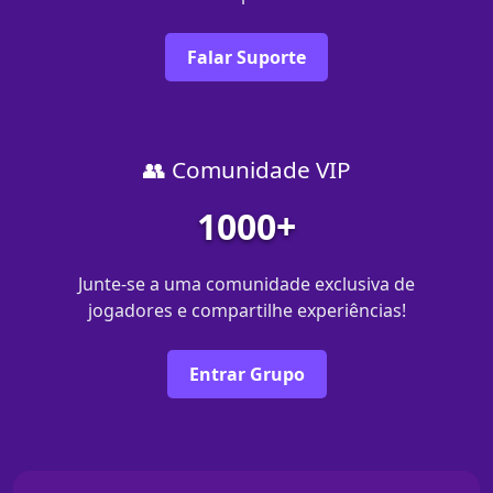
Falar Suporte
👥 Comunidade VIP
1000+
Junte-se a uma comunidade exclusiva de
jogadores e compartilhe experiências!
Entrar Grupo