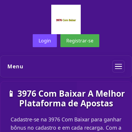
Login
Registrar-se
Menu
📱 3976 Com Baixar A Melhor
Plataforma de Apostas
Cadastre-se na 3976 Com Baixar para ganhar
bônus no cadastro e em cada recarga. Com a