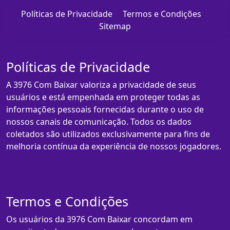
Políticas de Privacidade
Termos e Condições
Sitemap
Políticas de Privacidade
A 3976 Com Baixar valoriza a privacidade de seus
usuários e está empenhada em proteger todas as
informações pessoais fornecidas durante o uso de
nossos canais de comunicação. Todos os dados
coletados são utilizados exclusivamente para fins de
melhoria contínua da experiência de nossos jogadores.
Termos e Condições
Os usuários da 3976 Com Baixar concordam em