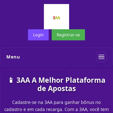
Login
Registrar-se
Menu
📱 3AA A Melhor Plataforma
de Apostas
Cadastre-se na 3AA para ganhar bônus no
cadastro e em cada recarga. Com a 3AA, você tem