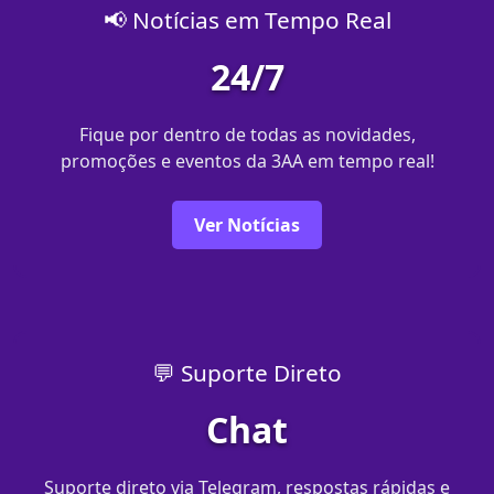
📢 Notícias em Tempo Real
24/7
Fique por dentro de todas as novidades,
promoções e eventos da 3AA em tempo real!
Ver Notícias
💬 Suporte Direto
Chat
Suporte direto via Telegram, respostas rápidas e