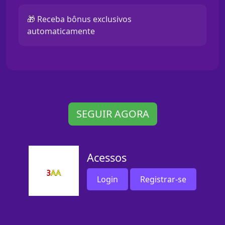
🎁 Receba bônus exclusivos
automaticamente
SEGUIR AGORA
Acessos
Login
Registrar-se