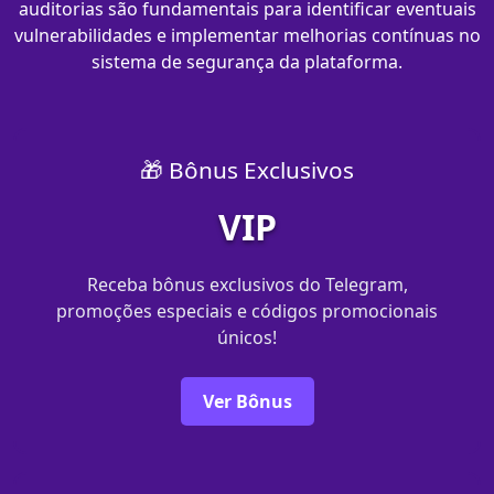
auditorias são fundamentais para identificar eventuais
vulnerabilidades e implementar melhorias contínuas no
sistema de segurança da plataforma.
🎁 Bônus Exclusivos
VIP
Receba bônus exclusivos do Telegram,
promoções especiais e códigos promocionais
únicos!
Ver Bônus