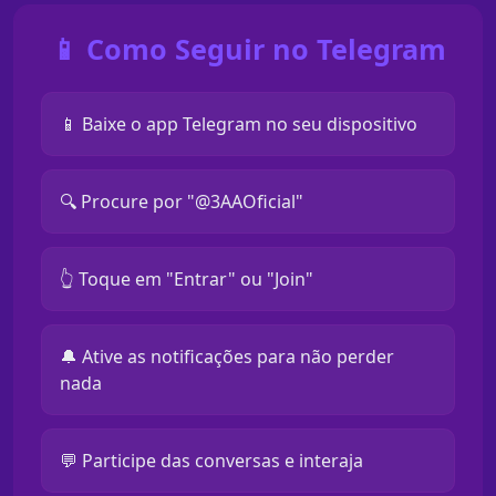
📱 Como Seguir no Telegram
📱 Baixe o app Telegram no seu dispositivo
🔍 Procure por "@3AAOficial"
👆 Toque em "Entrar" ou "Join"
🔔 Ative as notificações para não perder
nada
💬 Participe das conversas e interaja