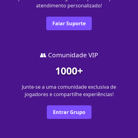
atendimento personalizado!
Falar Suporte
👥 Comunidade VIP
1000+
Junte-se a uma comunidade exclusiva de
jogadores e compartilhe experiências!
Entrar Grupo