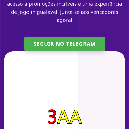
acesso a promoções incríveis e uma experiência
de jogo inigualável. Junte-se aos vencedores
agora!
SEGUIR NO TELEGRAM