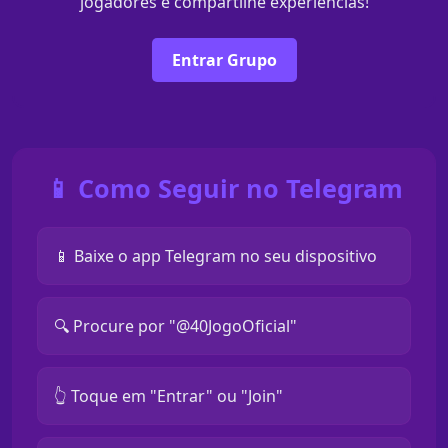
jogadores e compartilhe experiências!
Entrar Grupo
📱 Como Seguir no Telegram
📱 Baixe o app Telegram no seu dispositivo
🔍 Procure por "@40JogoOficial"
👆 Toque em "Entrar" ou "Join"