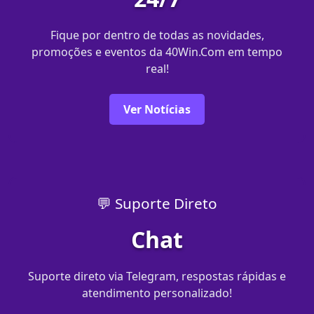
Fique por dentro de todas as novidades,
promoções e eventos da 40Win.Com em tempo
real!
Ver Notícias
💬 Suporte Direto
Chat
Suporte direto via Telegram, respostas rápidas e
atendimento personalizado!