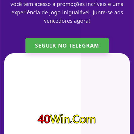
você tem acesso a promoções incríveis e uma
experiência de jogo inigualável. Junte-se aos
vencedores agora!
SEGUIR NO TELEGRAM