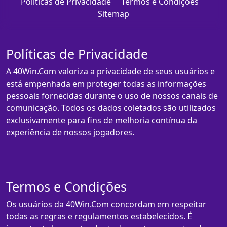
Políticas de Privacidade
Termos e Condições
Sitemap
Políticas de Privacidade
A 40Win.Com valoriza a privacidade de seus usuários e
está empenhada em proteger todas as informações
pessoais fornecidas durante o uso de nossos canais de
comunicação. Todos os dados coletados são utilizados
exclusivamente para fins de melhoria contínua da
experiência de nossos jogadores.
Termos e Condições
Os usuários da 40Win.Com concordam em respeitar
todas as regras e regulamentos estabelecidos. É