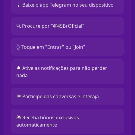
📱 Baixe o app Telegram no seu dispositivo
🔍 Procure por "@45BrOficial"
👆 Toque em "Entrar" ou "Join"
🔔 Ative as notificações para não perder
nada
💬 Participe das conversas e interaja
🎁 Receba bônus exclusivos
automaticamente