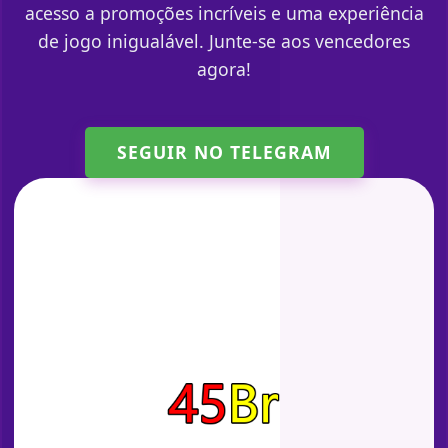
acesso a promoções incríveis e uma experiência
de jogo inigualável. Junte-se aos vencedores
agora!
SEGUIR NO TELEGRAM