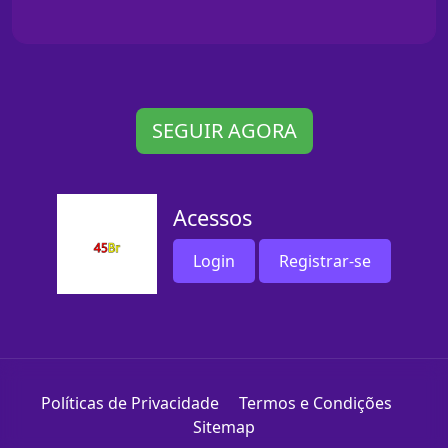
SEGUIR AGORA
Acessos
Login
Registrar-se
Políticas de Privacidade
Termos e Condições
Sitemap