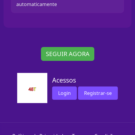
automaticamente
SEGUIR AGORA
Acessos
Login
Registrar-se