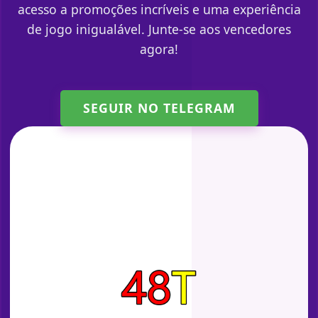
acesso a promoções incríveis e uma experiência
de jogo inigualável. Junte-se aos vencedores
agora!
SEGUIR NO TELEGRAM