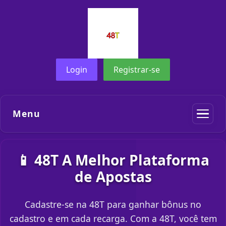
Login
Registrar-se
Menu
📱 48T A Melhor Plataforma
de Apostas
Cadastre-se na 48T para ganhar bônus no
cadastro e em cada recarga. Com a 48T, você tem