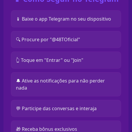
📱 Baixe o app Telegram no seu dispositivo
🔍 Procure por "@48TOficial"
👆 Toque em "Entrar" ou "Join"
🔔 Ative as notificações para não perder
nada
💬 Participe das conversas e interaja
🎁 Receba bônus exclusivos