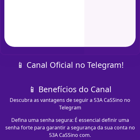
📱 Canal Oficial no Telegram!
📱 Benefícios do Canal
Descubra as vantagens de seguir a 53A CaSSino no
Telegram
Defina uma senha segura: É essencial definir uma
senha forte para garantir a segurança da sua conta no
53A CaSSino com​.