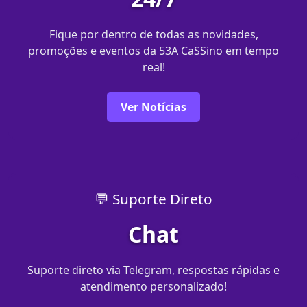
Fique por dentro de todas as novidades,
promoções e eventos da 53A CaSSino em tempo
real!
Ver Notícias
💬 Suporte Direto
Chat
Suporte direto via Telegram, respostas rápidas e
atendimento personalizado!