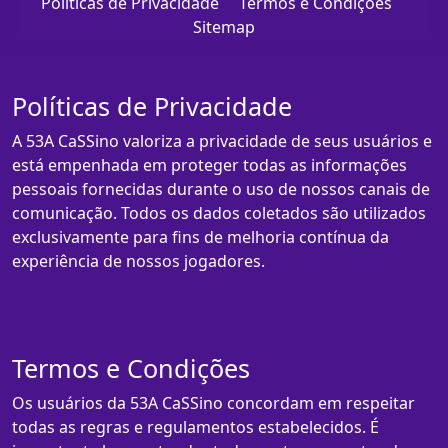
Políticas de Privacidade
Termos e Condições
Sitemap
Políticas de Privacidade
A 53A CaSSino valoriza a privacidade de seus usuários e
está empenhada em proteger todas as informações
pessoais fornecidas durante o uso de nossos canais de
comunicação. Todos os dados coletados são utilizados
exclusivamente para fins de melhoria contínua da
experiência de nossos jogadores.
Termos e Condições
Os usuários da 53A CaSSino concordam em respeitar
todas as regras e regulamentos estabelecidos. É