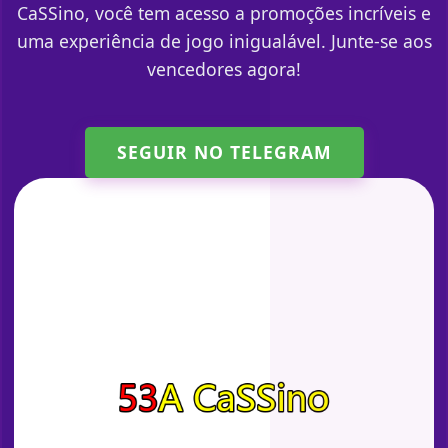
CaSSino, você tem acesso a promoções incríveis e
uma experiência de jogo inigualável. Junte-se aos
vencedores agora!
SEGUIR NO TELEGRAM