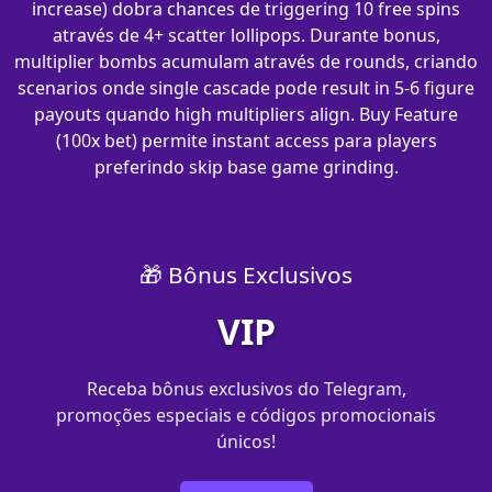
increase) dobra chances de triggering 10 free spins
através de 4+ scatter lollipops. Durante bonus,
multiplier bombs acumulam através de rounds, criando
scenarios onde single cascade pode result in 5-6 figure
payouts quando high multipliers align. Buy Feature
(100x bet) permite instant access para players
preferindo skip base game grinding.
🎁 Bônus Exclusivos
VIP
Receba bônus exclusivos do Telegram,
promoções especiais e códigos promocionais
únicos!