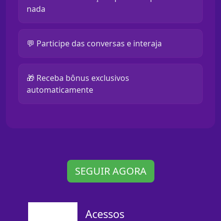
nada
💬 Participe das conversas e interaja
🎁 Receba bônus exclusivos
automaticamente
SEGUIR AGORA
Acessos