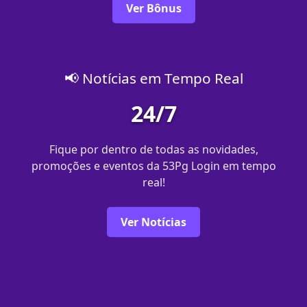
Ver Bônus
📢 Notícias em Tempo Real
24/7
Fique por dentro de todas as novidades,
promoções e eventos da 53Pg Login em tempo
real!
Ver Notícias