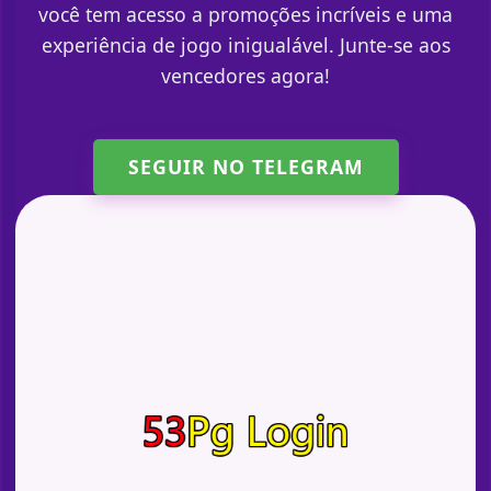
você tem acesso a promoções incríveis e uma
experiência de jogo inigualável. Junte-se aos
vencedores agora!
SEGUIR NO TELEGRAM