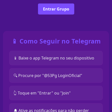
Entrar Grupo
📱 Como Seguir no Telegram
📱 Baixe o app Telegram no seu dispositivo
🔍 Procure por "@53Pg LoginOficial"
👆 Toque em "Entrar" ou "Join"
🔔 Ative as notificações para não perder