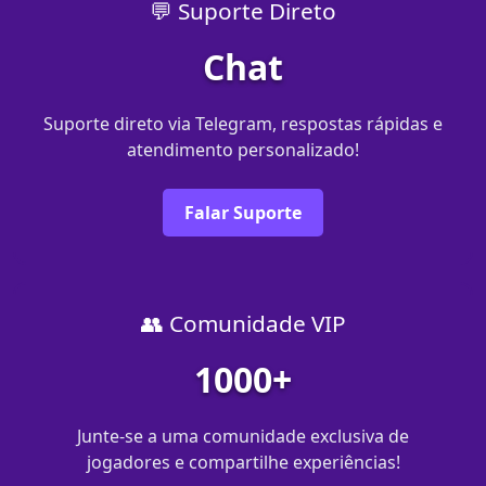
💬 Suporte Direto
Chat
Suporte direto via Telegram, respostas rápidas e
atendimento personalizado!
Falar Suporte
👥 Comunidade VIP
1000+
Junte-se a uma comunidade exclusiva de
jogadores e compartilhe experiências!