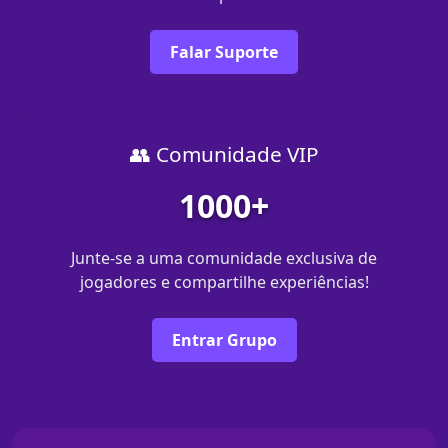
Falar Suporte
👥 Comunidade VIP
1000+
Junte-se a uma comunidade exclusiva de
jogadores e compartilhe experiências!
Entrar Grupo