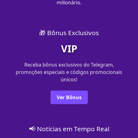
milionário.
🎁 Bônus Exclusivos
VIP
Receba bônus exclusivos do Telegram,
promoções especiais e códigos promocionais
únicos!
Ver Bônus
📢 Notícias em Tempo Real