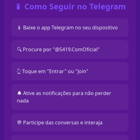
📱 Como Seguir no Telegram
📱 Baixe o app Telegram no seu dispositivo
🔍 Procure por "@5419.ComOficial"
👆 Toque em "Entrar" ou "Join"
🔔 Ative as notificações para não perder
nada
💬 Participe das conversas e interaja