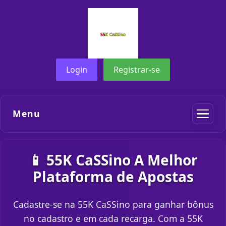
Login
Registrar-se
Menu
📱 55K CaSSino A Melhor
Plataforma de Apostas
Cadastre-se na 55K CaSSino para ganhar bônus
no cadastro e em cada recarga. Com a 55K