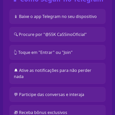
📱 Baixe o app Telegram no seu dispositivo
🔍 Procure por "@55K CaSSinoOficial"
👆 Toque em "Entrar" ou "Join"
🔔 Ative as notificações para não perder
nada
💬 Participe das conversas e interaja
🎁 Receba bônus exclusivos