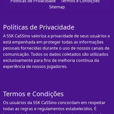
Políticas de Privacidade
Termos e Condições
Sitemap
Políticas de Privacidade
A 55K CaSSino valoriza a privacidade de seus usuários e
está empenhada em proteger todas as informações
pessoais fornecidas durante o uso de nossos canais de
comunicação. Todos os dados coletados são utilizados
exclusivamente para fins de melhoria contínua da
experiência de nossos jogadores.
Termos e Condições
Os usuários da 55K CaSSino concordam em respeitar
todas as regras e regulamentos estabelecidos. É