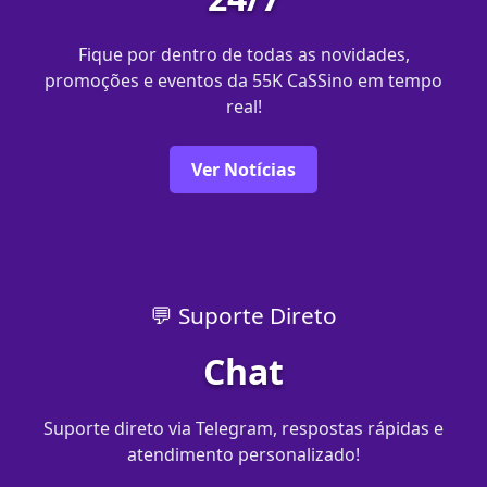
Fique por dentro de todas as novidades,
promoções e eventos da 55K CaSSino em tempo
real!
Ver Notícias
💬 Suporte Direto
Chat
Suporte direto via Telegram, respostas rápidas e
atendimento personalizado!