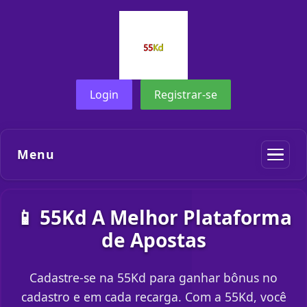
Login
Registrar-se
Menu
📱 55Kd A Melhor Plataforma
de Apostas
Cadastre-se na 55Kd para ganhar bônus no
cadastro e em cada recarga. Com a 55Kd, você