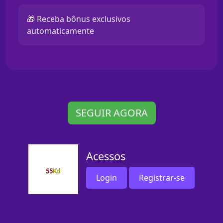
🎁 Receba bônus exclusivos
automaticamente
SEGUIR AGORA
Acessos
Login
Registrar-se