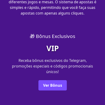
diferentes jogos e mesas. O sistema de apostas é
simples e rápido, permitindo que você faça suas
apostas com apenas alguns cliques.
🎁 Bônus Exclusivos
VIP
Receba bônus exclusivos do Telegram,
promoções especiais e códigos promocionais
únicos!
Ver Bônus