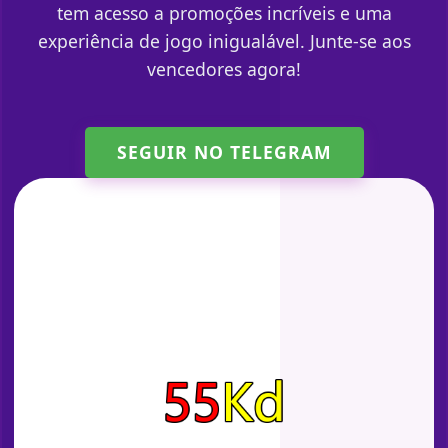
tem acesso a promoções incríveis e uma
experiência de jogo inigualável. Junte-se aos
vencedores agora!
SEGUIR NO TELEGRAM