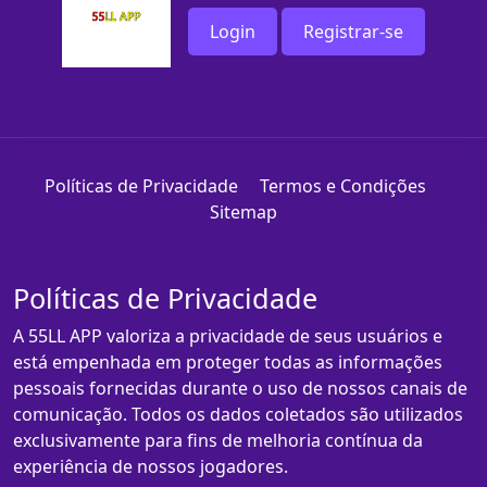
Login
Registrar-se
Políticas de Privacidade
Termos e Condições
Sitemap
Políticas de Privacidade
A 55LL APP valoriza a privacidade de seus usuários e
está empenhada em proteger todas as informações
pessoais fornecidas durante o uso de nossos canais de
comunicação. Todos os dados coletados são utilizados
exclusivamente para fins de melhoria contínua da
experiência de nossos jogadores.