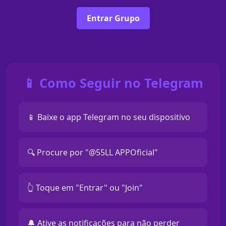
Entrar Grupo
📱 Como Seguir no Telegram
📱 Baixe o app Telegram no seu dispositivo
🔍 Procure por "@55LL APPOficial"
👆 Toque em "Entrar" ou "Join"
🔔 Ative as notificações para não perder