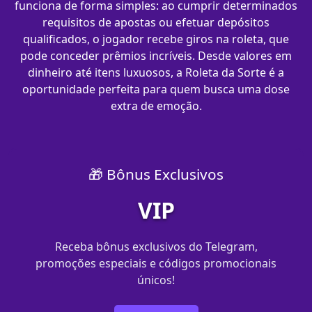
funciona de forma simples: ao cumprir determinados
requisitos de apostas ou efetuar depósitos
qualificados, o jogador recebe giros na roleta, que
pode conceder prêmios incríveis. Desde valores em
dinheiro até itens luxuosos, a Roleta da Sorte é a
oportunidade perfeita para quem busca uma dose
extra de emoção.
🎁 Bônus Exclusivos
VIP
Receba bônus exclusivos do Telegram,
promoções especiais e códigos promocionais
únicos!