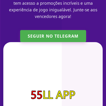
tem acesso a promoções incríveis e uma
experiência de jogo inigualável. Junte-se aos
vencedores agora!
SEGUIR NO TELEGRAM