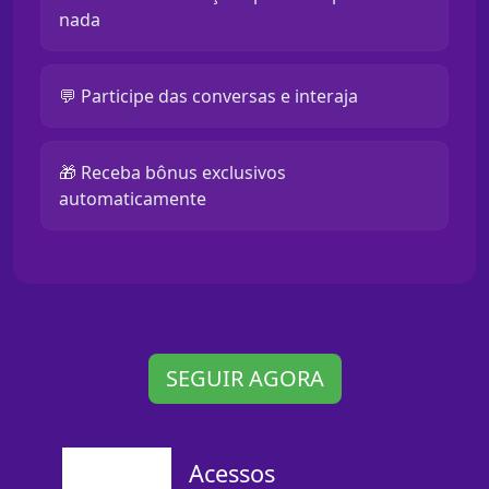
nada
💬 Participe das conversas e interaja
🎁 Receba bônus exclusivos
automaticamente
SEGUIR AGORA
Acessos