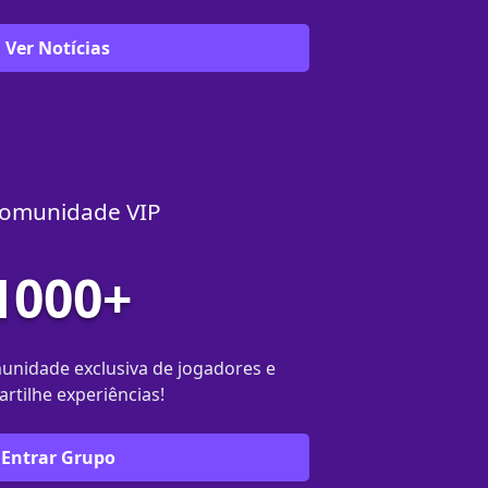
Ver Notícias
Comunidade VIP
1000+
unidade exclusiva de jogadores e
rtilhe experiências!
Entrar Grupo