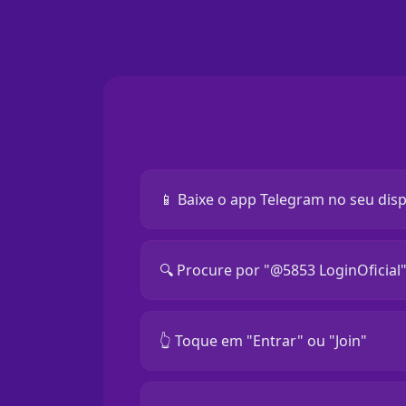
📱 Baixe o app Telegram no seu disp
🔍 Procure por "@5853 LoginOficial
👆 Toque em "Entrar" ou "Join"