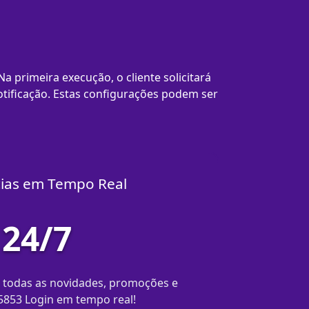
m
a primeira execução, o cliente solicitará
otificação. Estas configurações podem ser
cias em Tempo Real
24/7
e todas as novidades, promoções e
5853 Login em tempo real!