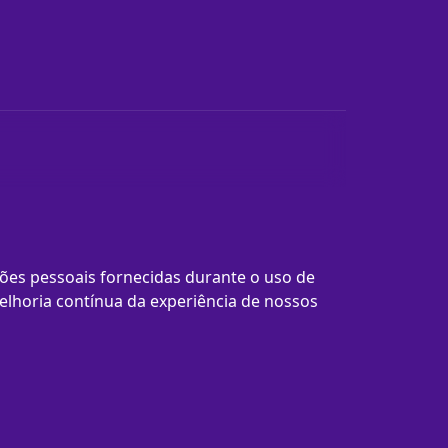
ões pessoais fornecidas durante o uso de
elhoria contínua da experiência de nossos