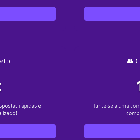
reto
👥 
t
espostas rápidas e
Junte-se a uma com
lizado!
compa
e