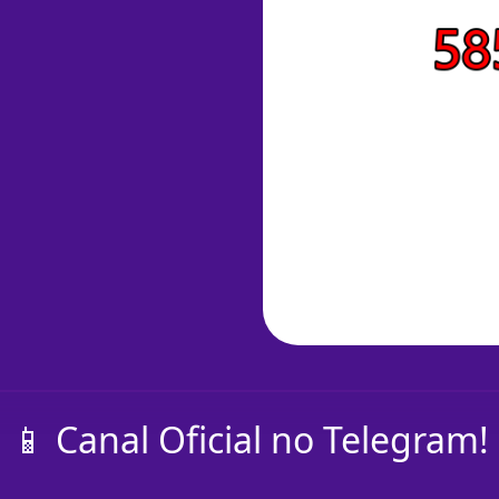
📱 Canal Oficial no Telegram!