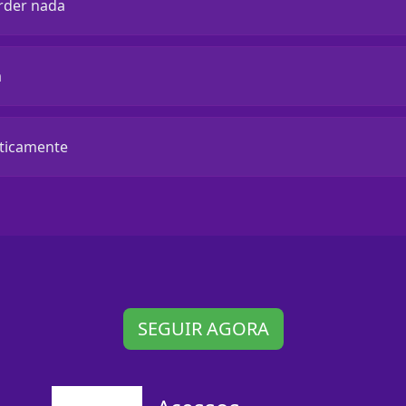
erder nada
a
aticamente
SEGUIR AGORA