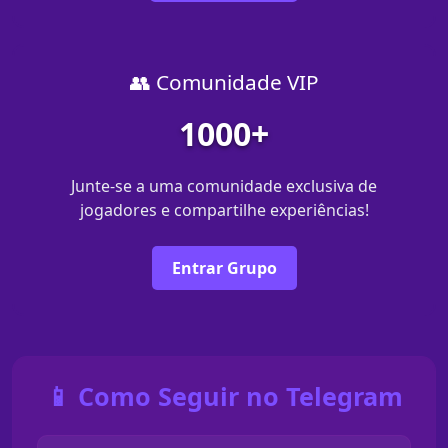
👥 Comunidade VIP
1000+
Junte-se a uma comunidade exclusiva de
jogadores e compartilhe experiências!
Entrar Grupo
📱 Como Seguir no Telegram