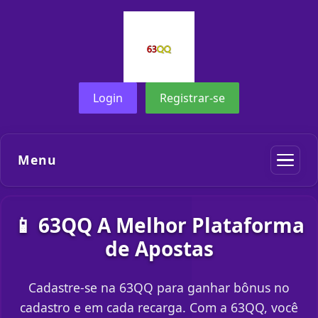
Login
Registrar-se
Menu
📱 63QQ A Melhor Plataforma
de Apostas
Cadastre-se na 63QQ para ganhar bônus no
cadastro e em cada recarga. Com a 63QQ, você