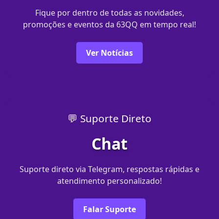
Fique por dentro de todas as novidades,
promoções e eventos da 63QQ em tempo real!
Ver Notícias
💬 Suporte Direto
Chat
Suporte direto via Telegram, respostas rápidas e
atendimento personalizado!
Falar Suporte