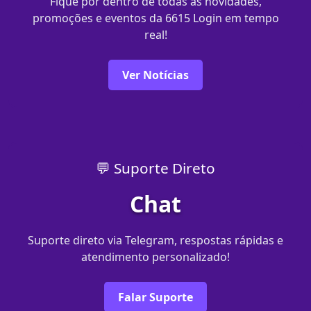
Fique por dentro de todas as novidades,
promoções e eventos da 6615 Login em tempo
real!
Ver Notícias
💬 Suporte Direto
Chat
Suporte direto via Telegram, respostas rápidas e
atendimento personalizado!
Falar Suporte