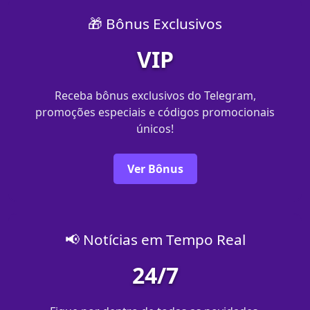
🎁 Bônus Exclusivos
VIP
Receba bônus exclusivos do Telegram,
promoções especiais e códigos promocionais
únicos!
Ver Bônus
📢 Notícias em Tempo Real
24/7