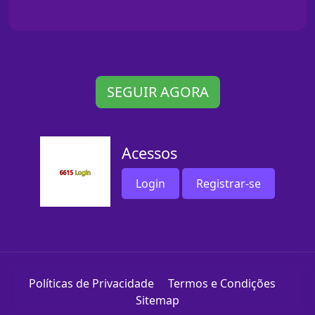
SEGUIR AGORA
Acessos
Login
Registrar-se
Políticas de Privacidade
Termos e Condições
Sitemap