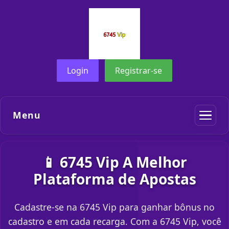
Login
Registrar-se
Menu
📱 6745 Vip A Melhor
Plataforma de Apostas
Cadastre-se na 6745 Vip para ganhar bônus no
cadastro e em cada recarga. Com a 6745 Vip, você