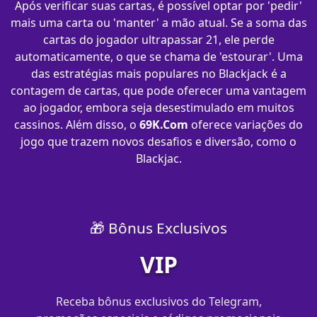
Após verificar suas cartas, é possível optar por 'pedir'
mais uma carta ou 'manter' a mão atual. Se a soma das
cartas do jogador ultrapassar 21, ele perde
automaticamente, o que se chama de 'estourar'. Uma
das estratégias mais populares no Blackjack é a
contagem de cartas, que pode oferecer uma vantagem
ao jogador, embora seja desestimulado em muitos
cassinos. Além disso, o
69K.Com
oferece variações do
jogo que trazem novos desafios e diversão, como o
Blackjac.
🎁 Bônus Exclusivos
VIP
Receba bônus exclusivos do Telegram,