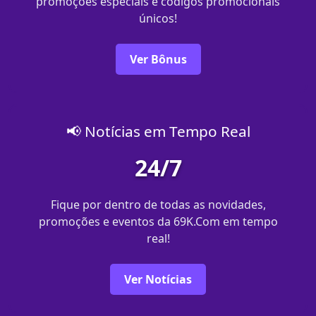
promoções especiais e códigos promocionais
únicos!
Ver Bônus
📢 Notícias em Tempo Real
24/7
Fique por dentro de todas as novidades,
promoções e eventos da 69K.Com em tempo
real!
Ver Notícias