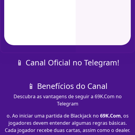
📱 Canal Oficial no Telegram!
📱 Benefícios do Canal
Descubra as vantagens de seguir a 69K.Com no
Telegram
o. Ao iniciar uma partida de Blackjack no
69K.Com
, os
jogadores devem entender algumas regras básicas.
Cada jogador recebe duas cartas, assim como o dealer.