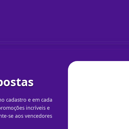
postas
no cadastro e em cada
promoções incríveis e
unte-se aos vencedores