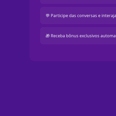
💬 Participe das conversas e interaj
🎁 Receba bônus exclusivos autom