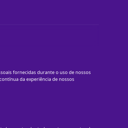
ssoais fornecidas durante o uso de nossos
 contínua da experiência de nossos