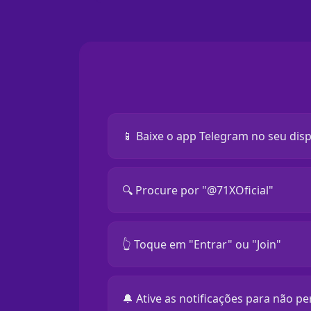
📱 Baixe o app Telegram no seu disp
🔍 Procure por "@71XOficial"
👆 Toque em "Entrar" ou "Join"
🔔 Ative as notificações para não p