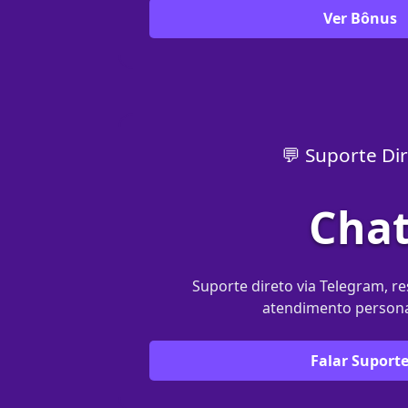
Ver Bônus
💬 Suporte Di
Cha
Suporte direto via Telegram, r
atendimento persona
Falar Suport