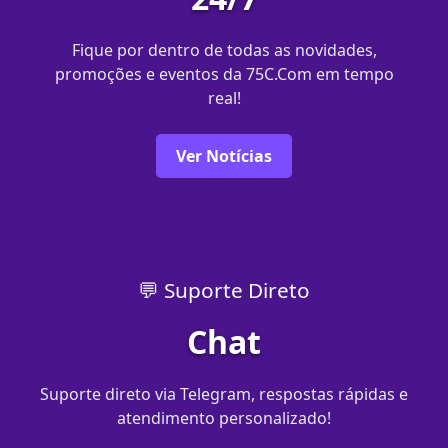
Fique por dentro de todas as novidades,
promoções e eventos da 75C.Com em tempo
real!
Ver Notícias
💬 Suporte Direto
Chat
Suporte direto via Telegram, respostas rápidas e
atendimento personalizado!