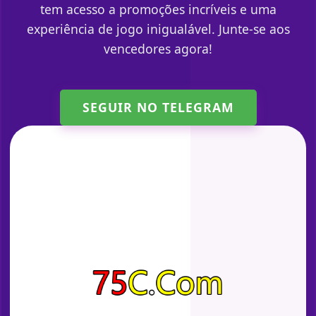
tem acesso a promoções incríveis e uma
experiência de jogo inigualável. Junte-se aos
vencedores agora!
SEGUIR NO TELEGRAM