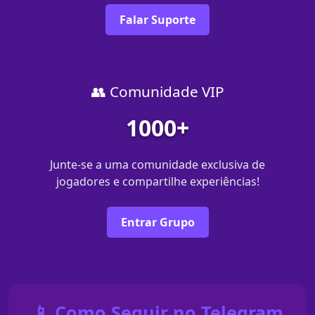
Falar Suporte
👥 Comunidade VIP
1000+
Junte-se a uma comunidade exclusiva de
jogadores e compartilhe experiências!
Entrar Grupo
📱 Como Seguir no Telegram