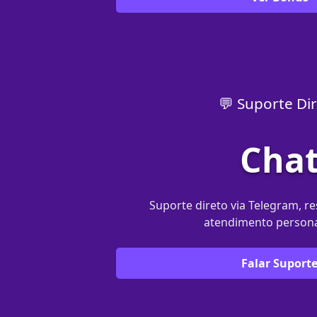
💬 Suporte Di
Cha
Suporte direto via Telegram, r
atendimento persona
Falar Suport