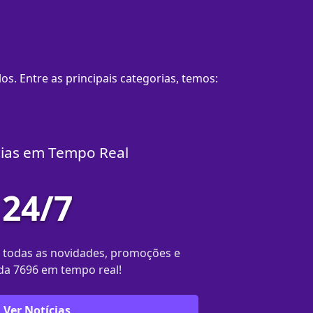
s. Entre as principais categorias, temos:
cias em Tempo Real
24/7
e todas as novidades, promoções e
da 7696 em tempo real!
Ver Notícias