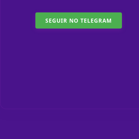
SEGUIR NO TELEGRAM