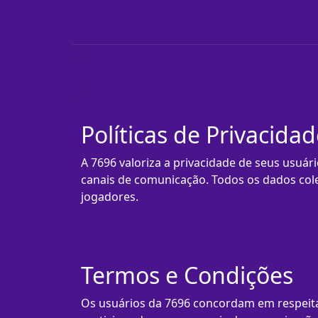
Políticas de Privacida
A 7696 valoriza a privacidade de seus usuá
canais de comunicação. Todos os dados cole
jogadores.
Termos e Condições
Os usuários da 7696 concordam em respeitar