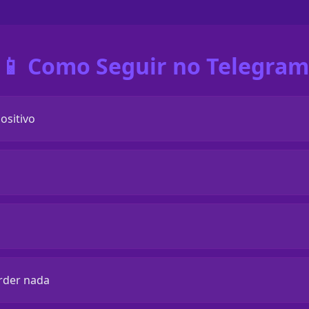
📱 Como Seguir no Telegram
ositivo
erder nada