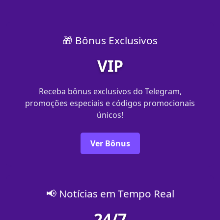
🎁 Bônus Exclusivos
VIP
Receba bônus exclusivos do Telegram,
promoções especiais e códigos promocionais
únicos!
Ver Bônus
📢 Notícias em Tempo Real
24/7