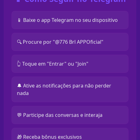
📱 Baixe o app Telegram no seu dispositivo
🔍 Procure por "@776 Brl APPOficial"
👆 Toque em "Entrar" ou "Join"
🔔 Ative as notificações para não perder
nada
💬 Participe das conversas e interaja
🎁 Receba bônus exclusivos