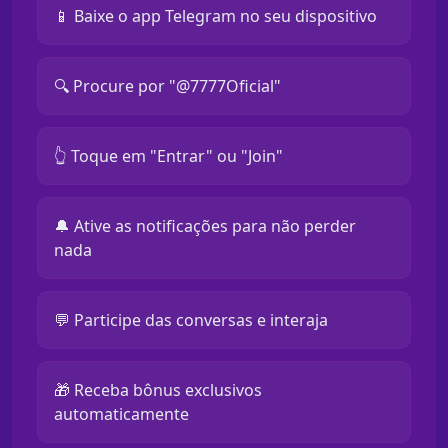
📱 Baixe o app Telegram no seu dispositivo
🔍 Procure por "@7777Oficial"
👆 Toque em "Entrar" ou "Join"
🔔 Ative as notificações para não perder
nada
💬 Participe das conversas e interaja
🎁 Receba bônus exclusivos
automaticamente