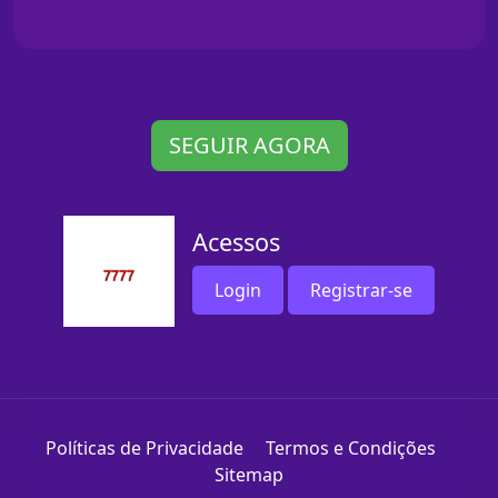
SEGUIR AGORA
Acessos
Login
Registrar-se
Políticas de Privacidade
Termos e Condições
Sitemap