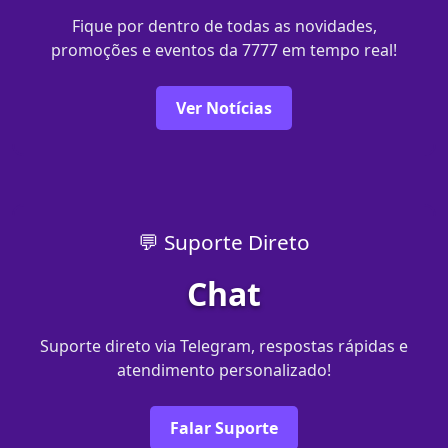
Fique por dentro de todas as novidades,
promoções e eventos da 7777 em tempo real!
Ver Notícias
💬 Suporte Direto
Chat
Suporte direto via Telegram, respostas rápidas e
atendimento personalizado!
Falar Suporte