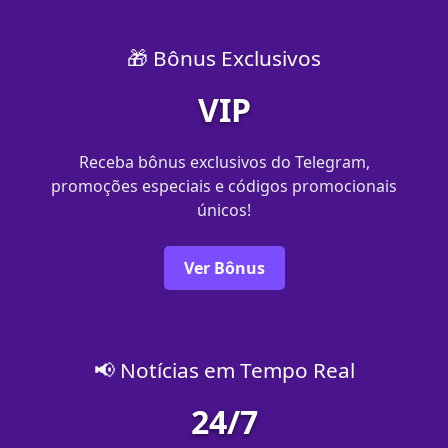
🎁 Bônus Exclusivos
VIP
Receba bônus exclusivos do Telegram,
promoções especiais e códigos promocionais
únicos!
Ver Bônus
📢 Notícias em Tempo Real
24/7