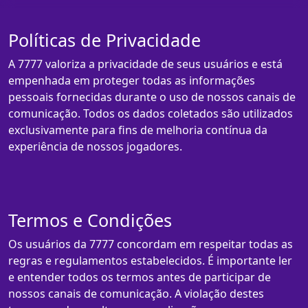
Políticas de Privacidade
A 7777 valoriza a privacidade de seus usuários e está
empenhada em proteger todas as informações
pessoais fornecidas durante o uso de nossos canais de
comunicação. Todos os dados coletados são utilizados
exclusivamente para fins de melhoria contínua da
experiência de nossos jogadores.
Termos e Condições
Os usuários da 7777 concordam em respeitar todas as
regras e regulamentos estabelecidos. É importante ler
e entender todos os termos antes de participar de
nossos canais de comunicação. A violação destes