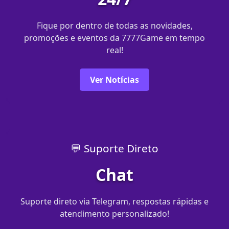
Fique por dentro de todas as novidades,
promoções e eventos da 7777Game em tempo
real!
Ver Notícias
💬 Suporte Direto
Chat
Suporte direto via Telegram, respostas rápidas e
atendimento personalizado!