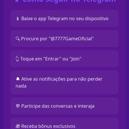
📱 Baixe o app Telegram no seu dispositivo
🔍 Procure por "@7777GameOficial"
👆 Toque em "Entrar" ou "Join"
🔔 Ative as notificações para não perder
nada
💬 Participe das conversas e interaja
🎁 Receba bônus exclusivos