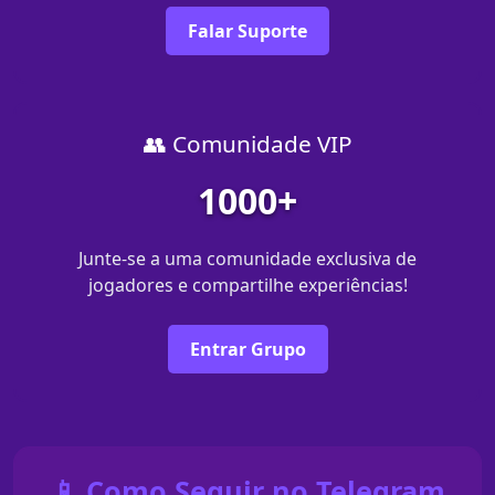
Falar Suporte
👥 Comunidade VIP
1000+
Junte-se a uma comunidade exclusiva de
jogadores e compartilhe experiências!
Entrar Grupo
📱 Como Seguir no Telegram