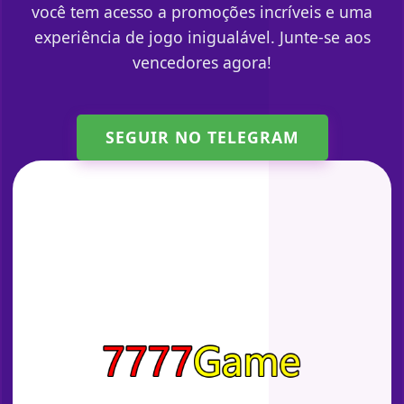
você tem acesso a promoções incríveis e uma
experiência de jogo inigualável. Junte-se aos
vencedores agora!
SEGUIR NO TELEGRAM