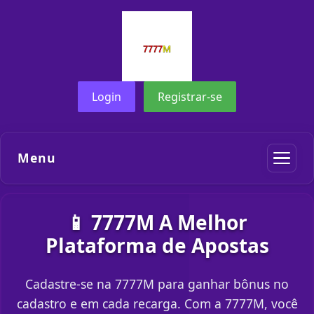
Login
Registrar-se
Menu
📱 7777M A Melhor
Plataforma de Apostas
Cadastre-se na 7777M para ganhar bônus no
cadastro e em cada recarga. Com a 7777M, você