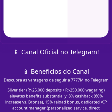
📱 Canal Oficial no Telegram!
📱 Benefícios do Canal
Descubra as vantagens de seguir a 7777M no Telegram
Silver tier (R$25.000 deposits / R$250.000 wagering)
elevates benefits substantially: 8% cashback (60%
increase vs. Bronze), 15% reload bonus, dedicated VIP
account manager (personalized service, direct