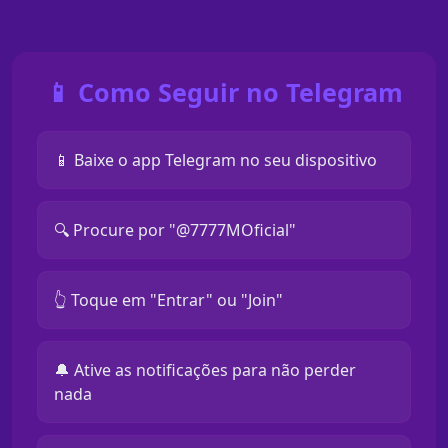
📱 Como Seguir no Telegram
📱 Baixe o app Telegram no seu dispositivo
🔍 Procure por "@7777MOficial"
👆 Toque em "Entrar" ou "Join"
🔔 Ative as notificações para não perder
nada