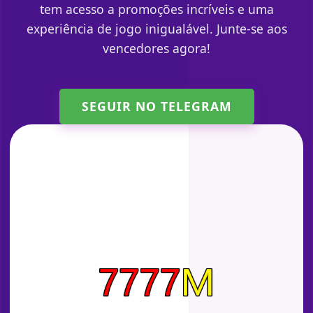
tem acesso a promoções incríveis e uma
experiência de jogo inigualável. Junte-se aos
vencedores agora!
SEGUIR NO TELEGRAM