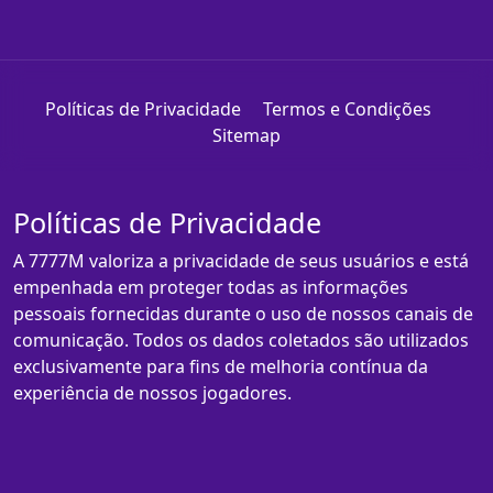
Políticas de Privacidade
Termos e Condições
Sitemap
Políticas de Privacidade
A 7777M valoriza a privacidade de seus usuários e está
empenhada em proteger todas as informações
pessoais fornecidas durante o uso de nossos canais de
comunicação. Todos os dados coletados são utilizados
exclusivamente para fins de melhoria contínua da
experiência de nossos jogadores.