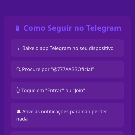
📱 Como Seguir no Telegram
📱 Baixe o app Telegram no seu dispositivo
🔍 Procure por "@777AABBOficial"
👆 Toque em "Entrar" ou "Join"
🔔 Ative as notificações para não perder
nada