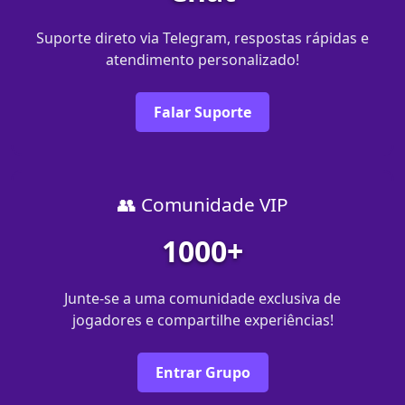
Suporte direto via Telegram, respostas rápidas e
atendimento personalizado!
Falar Suporte
👥 Comunidade VIP
1000+
Junte-se a uma comunidade exclusiva de
jogadores e compartilhe experiências!
Entrar Grupo