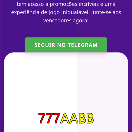
tem acesso a promoções incríveis e uma
experiência de jogo inigualável. Junte-se aos
vencedores agora!
SEGUIR NO TELEGRAM