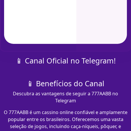
📱 Canal Oficial no Telegram!
📱 Benefícios do Canal
Descubra as vantagens de seguir a 777AABB no
Telegram
O 777AABB é um cassino online confiável e amplamente
popular entre os brasileiros. Oferecemos uma vasta
seleção de jogos, incluindo caça-níqueis, pôquer, e