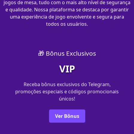
jogos de mesa, tudo com o mais alto nível de segurança
e qualidade. Nossa plataforma se destaca por garantir
uma experiência de jogo envolvente e segura para
todos os usuários.
🎁 Bônus Exclusivos
VIP
Receba bônus exclusivos do Telegram,
promoções especiais e códigos promocionais
únicos!
Ver Bônus