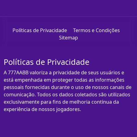
Políticas de Privacidade
Termos e Condições
Sitemap
Políticas de Privacidade
A 777AABB valoriza a privacidade de seus usuários e
está empenhada em proteger todas as informações
pessoais fornecidas durante o uso de nossos canais de
comunicação. Todos os dados coletados são utilizados
exclusivamente para fins de melhoria contínua da
experiência de nossos jogadores.