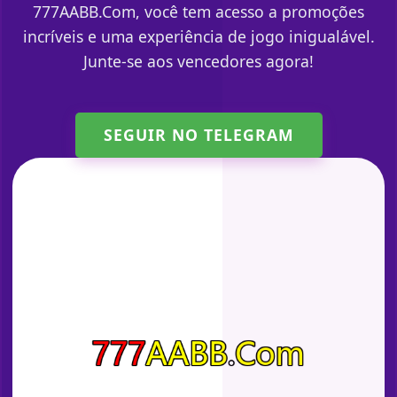
777AABB.Com, você tem acesso a promoções
incríveis e uma experiência de jogo inigualável.
Junte-se aos vencedores agora!
SEGUIR NO TELEGRAM