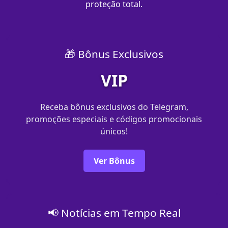
proteção total.
🎁 Bônus Exclusivos
VIP
Receba bônus exclusivos do Telegram,
promoções especiais e códigos promocionais
únicos!
Ver Bônus
📢 Notícias em Tempo Real