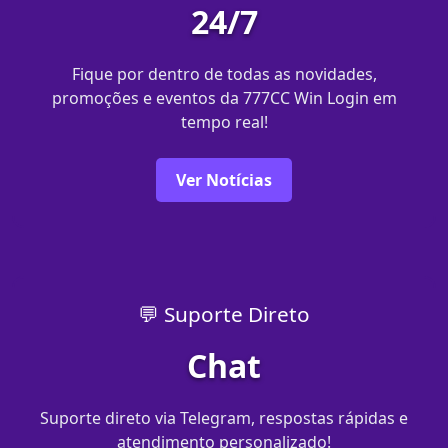
24/7
Fique por dentro de todas as novidades,
promoções e eventos da 777CC Win Login em
tempo real!
Ver Notícias
💬 Suporte Direto
Chat
Suporte direto via Telegram, respostas rápidas e
atendimento personalizado!