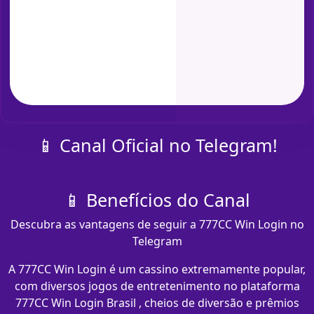
📱 Canal Oficial no Telegram!
📱 Benefícios do Canal
Descubra as vantagens de seguir a 777CC Win Login no
Telegram
A 777CC Win Login é um cassino extremamente popular,
com diversos jogos de entretenimento no plataforma
777CC Win Login Brasil , cheios de diversão e prêmios