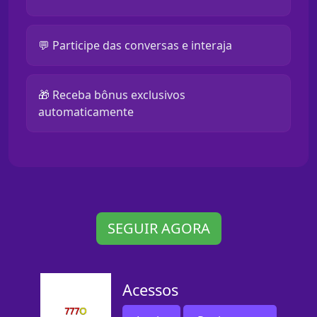
💬 Participe das conversas e interaja
🎁 Receba bônus exclusivos
automaticamente
SEGUIR AGORA
Acessos