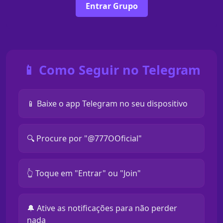
Entrar Grupo
📱 Como Seguir no Telegram
📱 Baixe o app Telegram no seu dispositivo
🔍 Procure por "@777OOficial"
👆 Toque em "Entrar" ou "Join"
🔔 Ative as notificações para não perder
nada