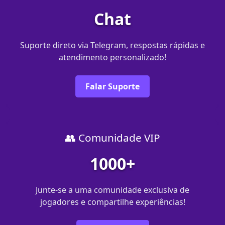
Chat
Suporte direto via Telegram, respostas rápidas e
atendimento personalizado!
Falar Suporte
👥 Comunidade VIP
1000+
Junte-se a uma comunidade exclusiva de
jogadores e compartilhe experiências!