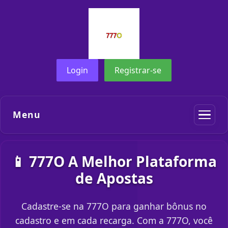
Login
Registrar-se
Menu
📱 777O A Melhor Plataforma
de Apostas
Cadastre-se na 777O para ganhar bônus no
cadastro e em cada recarga. Com a 777O, você