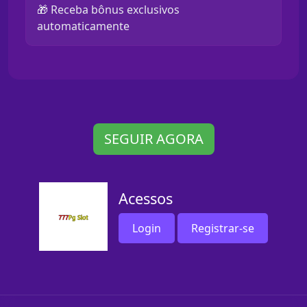
🎁 Receba bônus exclusivos
automaticamente
SEGUIR AGORA
Acessos
Login
Registrar-se