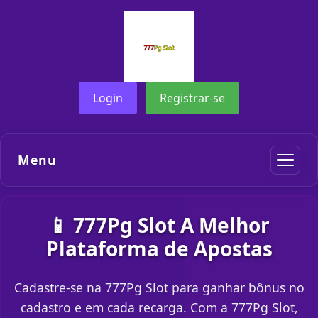
Login
Registrar-se
Menu
📱 777Pg Slot A Melhor
Plataforma de Apostas
Cadastre-se na 777Pg Slot para ganhar bônus no
cadastro e em cada recarga. Com a 777Pg Slot,