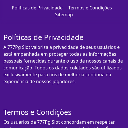
Políticas de Privacidade
Termos e Condições
Sitemap
Políticas de Privacidade
A 777Pg Slot valoriza a privacidade de seus usuários e
está empenhada em proteger todas as informações
pessoais fornecidas durante o uso de nossos canais de
comunicação. Todos os dados coletados são utilizados
exclusivamente para fins de melhoria contínua da
experiência de nossos jogadores.
Termos e Condições
Os usuários da 777Pg Slot concordam em respeitar