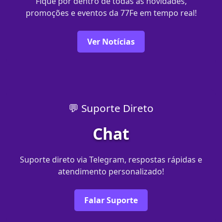
Fique por dentro de todas as novidades,
promoções e eventos da 77Fe em tempo real!
Ver Notícias
💬 Suporte Direto
Chat
Suporte direto via Telegram, respostas rápidas e
atendimento personalizado!
Falar Suporte