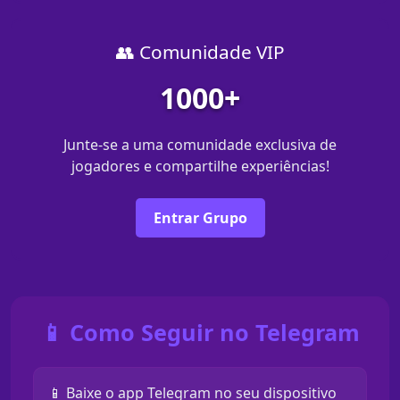
👥 Comunidade VIP
1000+
Junte-se a uma comunidade exclusiva de
jogadores e compartilhe experiências!
Entrar Grupo
📱 Como Seguir no Telegram
📱 Baixe o app Telegram no seu dispositivo